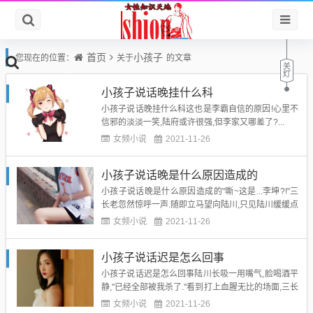
首页
小孩子
您现在的位置：
关于
的文章
小孩子说话晚挂什么科
小孩子说话晚挂什么科这也是李霸自信的原因!心里不
信邪的淡淡一笑,陆府或许很强,但李家又哪差了?...
女频小说
2021-11-26
小孩子说话晚是什么原因造成的
小孩子说话晚是什么原因造成的"嘶~这是...李坤?!"三
长老忽然惊呼一声.随即立马望向陆川,只见陆川缓缓点
点头....
女频小说
2021-11-26
小孩子说话迟是怎么回事
小孩子说话迟是怎么回事陆川长吸一用嘴气,脸喝酒平
静,"已经全部被我杀了."看到打上血腥无比的场面,三长
老都是内心有些翻涌,而身后有些没有见过这种场面的
女频小说
2021-11-26