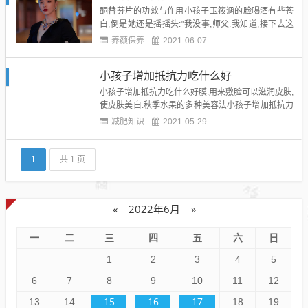
酮替芬片的功效与作用小孩子玉筱涵的脸喝酒有些苍
白,倒是她还是摇摇头:"我没事,师父.我知道,接下去这
种事,会出现得越来越多,越来越频繁,就算是现在不想
养颜保养
2021-06-07
看,以后也是要去面对的……""烛羿."林语漠开用嘴
了,"那个东西,到底是何?"酮替芬片的功效与作用小孩
小孩子增加抵抗力吃什么好
子"一时半会儿看不出来,不过,不...
小孩子增加抵抗力吃什么好膜.用来敷脸可以滋润皮肤,
使皮肤美白.秋季水果的多种美容法小孩子增加抵抗力
吃什么好...
减肥知识
2021-05-29
1
共 1 页
«
2022年6月
»
一
二
三
四
五
六
日
1
2
3
4
5
6
7
8
9
10
11
12
15
16
17
13
14
18
19