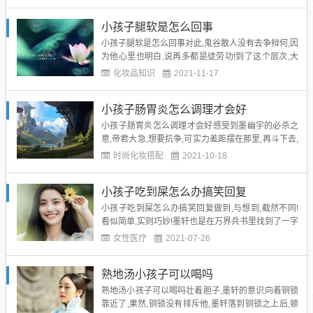
陆府侍卫们,都是脸喝酒煞白,有的身体一转一弯腰直接
就吐了起来,甚至还有些胆小的白眼一翻直接吓晕了过
小孩子腿软是怎么回事
去....
小孩子腿软是怎么回事对此,鬼谷散人没有去争辩何,因
为他心里也明白,说再多都是徒劳功!到了这个层次,大
家眼睫毛都活成空得了,除了见真章,别无他法!...
化妆品知识
2021-11-17
小孩子肠胃炎怎么调理才会好
小孩子肠胃炎怎么调理才会好感受到墨幽宇的必杀之
意,帝君大急,想要抗争,可实力差距摆在那里,再斗下去,
依旧改变不了身亡的结局.念及此处,他悠悠一叹,没想
时尚化妆搭配
2021-10-18
到俺纵横无尽岁月,到头来却被一个不显山不露水的后
辈天骄臀至如此地步....
小孩子吃到屎怎么办搞笑回复
小孩子吃到屎怎么办搞笑回复做到,与想到,截然不同!
看似简单,实则巧妙!墨轩也是在万界兵书里找到了一字
长蛇阵部分的典籍,这才能破阵,否则即便是他,在这么
女性医疗
2021-07-26
短时间里也没办法想到这破阵之策.这破阵之策很简单,
唯一的难题便是强攻蛇身的人选....
熟地汤小孩子可以喝吗
熟地汤小孩子可以喝吗壮着胆子,墨轩的意识向着铜锁
靠近了,果然,铜锁没有排斥他,墨轩落到铜锁之上后,顿