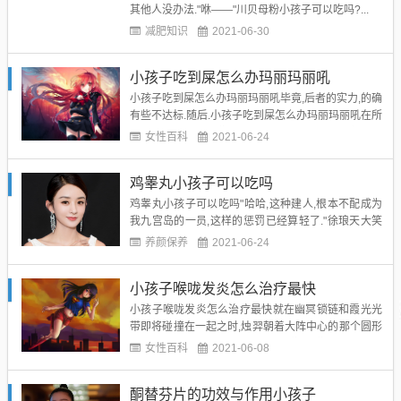
其他人没办法."咻——"川贝母粉小孩子可以吃吗?...
减肥知识
2021-06-30
小孩子吃到屎怎么办玛丽玛丽吼
小孩子吃到屎怎么办玛丽玛丽吼毕竟,后者的实力,的确
有些不达标.随后.小孩子吃到屎怎么办玛丽玛丽吼在所
有人的瞩目之下,他们四人开始进入了修复状态.每个人
女性百科
2021-06-24
身体里的灵气,皆是释放了出来....
鸡睾丸小孩子可以吃吗
鸡睾丸小孩子可以吃吗"哈哈,这种建人,根本不配成为
我九宫岛的一员,这样的惩罚已经算轻了."徐琅天大笑
出声.鸡睾丸小孩子可以吃吗...
养颜保养
2021-06-24
小孩子喉咙发炎怎么治疗最快
小孩子喉咙发炎怎么治疗最快就在幽冥锁链和霞光光
带即将碰撞在一起之时,烛羿朝着大阵中心的那个圆形
图案跳了过去.此时,有些强大存在们都脱不开身,无法
女性百科
2021-06-08
分神去将烛羿拉回来.烛羿穿过强烈扭曲的空间,里那个
圆形图案越来越近了,而随着他的接近,那个圆形图案之
酮替芬片的功效与作用小孩子
上的那条线也在慢慢的扩大....