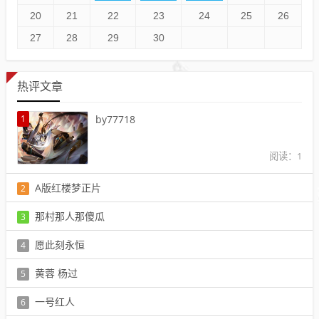
20
21
22
23
24
25
26
27
28
29
30
热评文章
1
by77718
阅读：1
A版红楼梦正片
2
阅读：1
那村那人那傻瓜
3
阅读：1
愿此刻永恒
4
阅读：1
黄蓉 杨过
5
阅读：1
一号红人
6