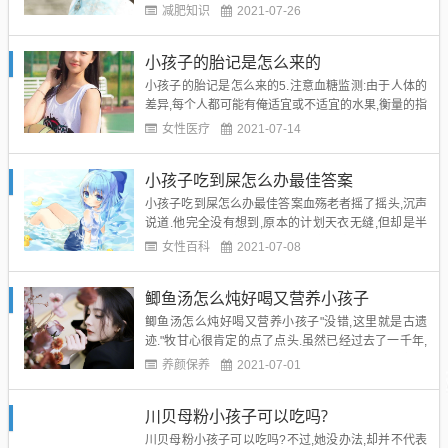
时感觉浑身舒坦,疲惫尽皆消失,有一股温和的力量在滋
减肥知识
2021-07-26
养着他."嗡……"...
小孩子的胎记是怎么来的
小孩子的胎记是怎么来的5.注意血糖监测:由于人体的
差异,每个人都可能有俺适宜或不适宜的水果,衡量的指
标就是血糖.如果能在吃水果前和吃后2小时测一下血
女性医疗
2021-07-14
糖,对了解俺是否适于吃某种水果、进食是否过量有一
定的帮助,...
小孩子吃到屎怎么办最佳答案
小孩子吃到屎怎么办最佳答案血殇老者摇了摇头,沉声
说道.他完全没有想到,原本的计划天衣无缝,但却是半
路杀出了个程咬金.小孩子吃到屎怎么办最佳答案...
女性百科
2021-07-08
鲫鱼汤怎么炖好喝又营养小孩子
鲫鱼汤怎么炖好喝又营养小孩子"没错,这里就是古遗
迹."牧甘心很肯定的点了点头.虽然已经过去了一千年,
但牧甘心对于古遗迹,又岂会轻易的忘记?鲫鱼汤怎么
养颜保养
2021-07-01
炖好喝又营养小孩子古遗迹葬送了她的白体,并且让他
在此陨落.他一生一世都会记住....
川贝母粉小孩子可以吃吗?
川贝母粉小孩子可以吃吗?不过,她没办法,却并不代表