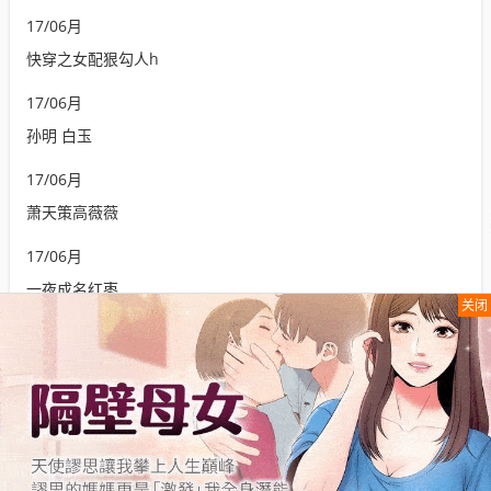
17
/
06月
快穿之女配狠勾人h
17
/
06月
孙明 白玉
17
/
06月
萧天策高薇薇
17
/
06月
一夜成名红枣
关闭
17
/
06月
少年阿斌文说读目录
女性日记
苏ICP备2020058078号苏ICP备2020058078号
本站文章为网络引用文章
内容与版权与本站无关，如有问题，告