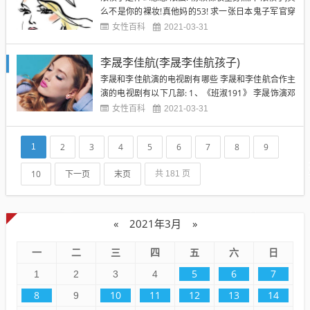
么不是你的裸妆!真他妈的53! 求一张日本鬼子军官穿
军装拔刀大喊的图片. 我有,就是不给,看你就知道是汉
女性百科
2021-03-31
187一个! 图片上有20个说字,打一成语 滚犊子 这张图
片的另一张 情侣图是什么 滚犊子!我怎么知道!...
李晟李佳航(李晟李佳航孩子)
李晟和李佳航演的电视剧有哪些 李晟和李佳航合作主
演的电视剧有以下几部: 1、《班淑191》 李晟饰演邓
绥(邓太后) 李佳航饰演邓骘 2、《我家有喜》 李晟客
女性百科
2021-03-31
串了一个商场里的销售员 李佳航饰演林英雄 3、《新
婚公寓》 李晟饰演吴越 李佳航饰演谢晓骏 4、《新还
2
3
4
5
6
7
8
9
1
珠格格》 李晟饰演小燕子 李佳航饰演尔康 ...
10
下一页
末页
共 181 页
«
2021年3月
»
一
二
三
四
五
六
日
5
6
7
1
2
3
4
8
10
11
12
13
14
9