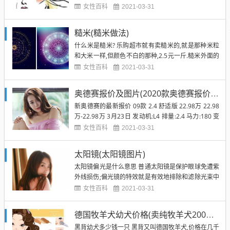
婚随与音乐人严铮再婚2008年奥运期间钟丽缇北京生
女性百科
2021-03-31
下第三女儿2011年再次离婚今带着三女儿生活 最近
报道有要结婚了! 张伦硕的女儿多少岁 张伦硕目前还
糙米(糙米做法)
没有自己的孩子,他的妻子（钟丽缇）和前...
什么米是糙米? 乐购超市就有卖糙米的,就是那种米粒
和大米一样,但颜色不白的那种,2.5元一斤.糙米外面的
那层没磨掉,这层东西有很多营养,可以预防很多疾病比
女性百科
2021-03-31
如糖尿病.掺在普通米里一起吃会很香,口感也会好一
些.对胃肠道也好. 糙米是什么米 糙米是稻谷只剥去粗
奥德赛报价及图片(2020款奥德赛报价及图片)
糖而保留胚芽和内皮的"浅白米".各种谷物的营养...
新奥德赛的最新报价 09款 2.4 舒适版 22.98万 22.98
万-22.98万 3月23日 发动机:L4 排量:2.4 马力:180 变
速箱:5挡自动 | 经销商报价 | 图片 | 参数配置 | 对比
女性百科
2021-03-31
09款 2.4 豪华版 25.68万 25.68万-25.68万 3月23日
发动机:L4 ...
太阳镜(太阳镜图片)
太阳镜偏光是什么意思 普通太阳镜是保护眼球免遭紫
外线损伤;偏光镜的特效就是有效地排除和滤除光束中
的散射光线.使光线能于正轨之透光轴投入眼睛视觉影
女性百科
2021-03-31
像,使视野清晰自然.偏光太阳镜除了基本的防紫外线功
能外,还具有防眩光、路面反射光线、水面鳞光等,适合
德国牧羊犬幼犬价格(卖纯牧羊犬200元一只)
驾驶、钓鱼、旅游、日常佩戴. 偏光太阳镜跟普通太阳
黑背幼犬多少钱一只 黑背又叫德国牧羊犬,价格在几千
镜有什...