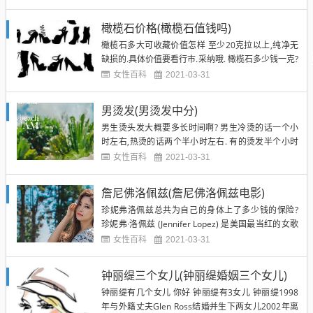
体五行缺木.是个完美主义者. 江西师范大学 那么多老
师,很多鱼目混珠,求一份师大真正能够有分量的名师名
橄榄石价格(橄榄石值钱吗)
单,以便选课 要哪个学院的?其实每个学院还是...
橄榄石多大可收藏价值怎样 至少20克拉以上,纯净无
缺损的.具体价值要看行市.采纳哦. 橄榄石多少钱一克?
橄榄石的特点是小克拉的特别多,比如1克拉左右的,但
女性百科
2021-03-31
是大克拉的极其稀有,比如超过4克拉的,而且净度颜色
等特别好的就更少了,所以大克拉的很贵起码要300元
男烫发(男烫发中分)
以上每克拉,小克拉的反倒价格很亲民,一般几十...
男生烫头发大概要多长时间啊? 男生冷烫的话一个小
时左右,热烫的话两个半小时左右. 有的烫发半个小时
就能好了,有的烫发要一个多小时. 具体多久还要看你
女性百科
2021-03-31
的发质以及你要怎么烫,烫头发有好多种的,不同烫发方
式所要花费的时间也是不一样的,具体多久你可以问一
詹尼佛洛佩兹(詹尼佛洛佩兹电影)
问理发师. 烫发是一种美发方法,分为物理烫发和化学
珍妮弗洛佩兹总共为自己的身体上了多少钱的保险?
烫发...
珍妮弗·洛佩兹 (Jennifer Lopez) 是美国最当红的女歌
星兼影星之一,JLo是时尚杂志的宠儿,更是时尚周上的
女性百科
2021-03-31
常客.珍妮弗·洛佩兹 (Jennifer Lopez) 拥有拉丁风味的
标致五官、撩拨风情的笑容、爱感的臀部,关于她的身
钟丽缇三个女儿(钟丽缇婚姻三个女儿)
体保险八卦,版...
钟丽缇有几个女儿 你好 钟丽缇有3女儿 钟丽缇1998
年与外籍丈夫Glen Ross结婚并生下两女儿2002年离