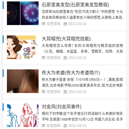
讨会,会上探讨了中国的社会现状,认为当男人压力山
石原里美发型(石原里美发型教程)
大.于是想通过一个项目来反映男人们的压力和现状.
怎样穿出石原里美在"失恋巧克力职人"中的感觉 十元
《极限挑战》...
的总体风格会给人温柔有女人味的感觉,从颜色上来说,
着重浅色系和暖色系,比如浅粉,浅灰,浅驼,米白色等等.
女性百科
2021-03-31
而版型和款式方面,外套大衣要修身款,虽然十元妹子的
大衣多是不收腰的,萌萌哒,但是这和日本的直男审美有
大耳帽兜(大耳帽兜技能)
关,中国大多数直男还是喜欢爱感多于萌,所以要收...
大耳帽兜怎么培育? 女的大耳帽兜与精灵组的宠物
（火花、喵喵、水蓝蓝、多哥、雪精灵、拉特、大耳
帽兜 都包括它们的进化）就能培育出大耳帽兜蛋~~
女性百科
2021-03-31
谁能帮我捉大耳帽兜 技巧:用火系刷,我一下就刷出来
了,可惜点错了.要有耐心,等级保守点要37级才能抓大
佟大为老婆(佟大为老婆简介)
耳帽兜,更多人认为使大耳帽兜处于异常状态更容易抓
佟大为妻子是谁 关悦（1979年3月6日— ）,满族,影视
捕,我不...
演员,北京电影学院2000级表演系毕业,现为北京电影
学院教师.曾主演《神探狄仁杰3》等多部影视剧和舞
女性百科
2021-03-31
台剧.其丈夫是影视演员佟大为,两人生有一女. 佟大为
老婆是谁叫什么名字 你好,很高兴为你解答. 佟大为老
刘金凤(刘金凤事件)
婆是关悦 关悦,1979年3月6日出生...
想问下刘学敏这个名字按五行的话缺什么有更好地名
字吗 生辰是1988年农历10月12日 早晨六点左右 名字
上看有肠胃上的小毛病,八字上看眼睛筋骨有小毛病,总
女性百科
2021-03-31