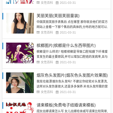
症,进行滋补、扶助的上品. 共2图˃02 动物肾脏:动物
女性百科
2021-03-31
肾脏具有补肾益精作用,是中医学"以脏养脏"理论的具
体体现.但是动物肾脏具有很高的胆固醇,这个有3高疾
芙丽芙丽(芙丽芙丽童装)
病的男士需要注意这个问题. ˃03 ...
中国芙丽芙丽手表售后 点在哪里 那你就去他们的官方
网站上查看一下那个售后的具体的,分布的地方就可以.
我用芙丽芙丽的手表,一年多前机芯坏了去专柜返回了
女性百科
2021-03-31
厂家换了机芯,保修两年,现在又坏了,可是发票丢了, 你
现在估计已经超过二年了,已经过保了.可以修,但要出
槟榔图片(槟榔是什么东西带图片)
钱了 其实这种时装表,不是专业造表的,质量本身...
槟榔是什么样的? 咀嚼槟榔是导致口腔粘膜下纤维爱
变发生的最主要原因,并可以增加口腔癌的发病率,且与
口腔粘膜白斑、口腔扁平苔藓、白色水肿等发生密切
女性百科
2021-03-31
相关.咀嚼槟榔还可引起牙齿过度磨耗,导致牙齿变短、
过敏甚至牙髓暴露,引起牙髓炎.槟榔的致癌爱得已证
烟灰色头发图片(烟灰色头发图片效果图)
实,基于流行病学和实验室研究,国际癌症研究学会(将
我现在能漂烟灰色头发吗? 不建议你经常对头发漂洗,
槟榔划归...
这样对头发伤害很大.还是多多保养.补充头发所需的营
养. 想染烟灰色的头发,适合什么样的短发 其实呢,你染
女性百科
2021-03-31
得很烟灰的烟灰色头发. 大家不会觉得很帅,而是觉得
你会是理发店的小工. 如果你喜欢冷调调夸张一点的,
请柬模板(免费电子结婚请柬模板)
可以叫发型师给你选择一个略带烟灰的颜色. 到时...
闺女出嫁请柬怎么写 女儿出嫁给亲戚写请柬比较简单,