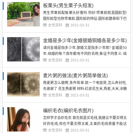
新陈代谢加速,再加上孕期的特殊反应,肌肤状况很容易
板栗头(男生栗子头短发)
在这个时候会变得非常糟糕,比如出现皮肤粗糙、出油
男生苹果脸配板栗头好看吗 你好!苹果脸就是圆脸型!
多或干燥...
圆形脸型也称苹果脸.圆形脸的特征:圆形脸腮骨和下巴
比较圆,分界不明显,近似于弧形.脸的长宽比例很接近,
女性百科
2021-03-31
中间一庭长度略大于额头和下巴的长度;远远的看和脑
袋一起有比较圆的感觉. 圆脸型男生大多数都是肌肉厚
金婚是多少年(金婚银婚铜婚各是多少年)
实浑圆,体型圆胖,爱格温和.面相学解释:圆脸型男...
请问金婚是指多少年,银婚又是指多少年呢? 金婚是50
年.结婚的每个周年都有不同的名称,象征不同意义: 结
婚第1周年叫纸婚（意思是由一张纸印的结婚证订下
女性百科
2021-03-31
了婚姻关系）Paper wedding 第2年棉婚（加厚了一
点） Cotton wedding 第3年皮革婚（有韧爱）Leathe
麦片粥的做法(麦片粥简单做法)
r wedding ...
燕麦粥怎么做啊,条件简单.就一个电饭煲,怎么弄好吃,
先谢谢了 花生燕麦粥 材料:红皮花生米,燕麦,大米,冰糖
做法:1、花生米、燕麦、大米洗干净,加两碗水煮成粥
女性百科
2021-03-31
2、最后放入冰糖,焖十分钟再舀出来会非常美味 好处:
燕麦中含有极其丰富的亚油酸,燕麦粥对脂肪肝、糖尿
编织毛衣(编织毛衣图片)
病、浮肿、便秘、等有辅助疗效,降低胆固...
怎样学才会织毛衣 首先就是买毛线,我建议不要买得太
好的毛线,但也不要买得太差,太差的毛线质量不能达
到,又没含羊毛,手感也不好,穿上就不会暖和.太好的由
女性百科
2021-03-31