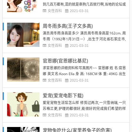
到几百万都有,混的就是串狗几百就行啊,当地的论坛或
者Q群里都可以领养的,不建议去直接买,狗贩子多无良,
女性百科
2021-03-31
卖病狗,给狗狗打兴奋剂,特别缺德,还是找熟人比较靠
谱.领养代替购买又节省钱,又能助人,何乐不为啊.另外.
周冬雨多高(王子文多高)
黑背只是被毛颜色的形容 并非犬种名称 无市场...
演员周冬雨身高是多少 演员周冬雨身高是162cm. 周
冬雨（1992年1月31日－）,出生于河北省石家庄市,
中国新生代女演员.毕业于北京电影学院表演系2011
女性百科
2021-03-31
级本科班. 2010年,周冬雨因在张艺谋执导的电影《山
楂树之恋》中饰演女主角静秋一角走红,凭借在该片21
官恩娜(官恩娜比基尼)
色的表演获得第56届西班牙巴利亚多利德...
求官恩娜的详细资料和写真图片~~ 官恩娜 姓 名:官恩
娜 英文名:Koon Ella 身 高: 168CM 体 重: 49KG 出生
日期:1979年9月7日 出生地:香港大溪地 籍 贯:香港 学
女性百科
2021-03-31
历:英国高中毕业 语言:广东话、英文、国语、法文 懂
弹乐器:钢琴、结他、鼓 生 肖:鼠 星座:巨蟹座 血型...
爱宠(爱宠电影下载)
爱宠宠物生活馆怎么样 修剪过两次,一只雪纳瑞,一只
苏格兰更,护理的都很好,能很好的完成我们希望的样
子,寄养过两次,虽然狗狗回家后开始很累的昏睡,但是
女性百科
2021-03-31
感觉给养的还不错,毕竟地方有限狗狗门互相吵闹导致
睡眠不足吧,总之感觉店主们对待宠物很友善,所以很放
宠物兔吃什么(家里养兔子的危害)