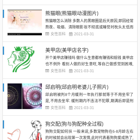
于我们是初次学做,做不好就被我们浪费了,所以对于学
织毛衣的人来说,最好还是等到自己学会了再考虑去织
熊猫眼(熊猫眼动漫图片)
自己中意的了! 其实是工具:织毛衣用的针.一般来说,...
熊猫眼怎么消除 多数人的黑眼圈是后天原因,即因经常
熬夜、吸烟、清除眼影妆不彻底或睡觉时枕头太低而
形成的.怎样消除掉黑眼圈,兹介绍以下几种方法: 一、
女性百科
2021-03-31
涂蜂蜜法:在洗脸后勿擦干脸上的水分,让其自然干,然
后在眼部周围涂上蜂蜜,先按摩几分种,再等10分种后
美甲店(美甲店名字)
用清水洗净,水不要擦去使其自然干,涂上面霜即可.
开个美甲店赚钱吗 做什么生意都有赚钱和赔钱 美甲店
二...
也不例外 看别人做的好生意旺,等自己做感觉到困难,
为什么? 第一、 你不懂经验 你不懂营销 你认为开个美
女性百科
2021-03-31
甲店就可以赚钱了吗? 第二、 开美甲店的成本一般有
房租、装修费、购买工具费、工资费、培训费以及宣
邱启明(邱启明老婆儿子照片)
传费等.美甲的消费者一般是中高收入群体,所以建议
邱启明被判8个月缓刑一年执行那就等于不用坐牢了
最...
是,不用去坐牢. 缓刑期内不违法不犯罪,期满后即是刑
满.简单说这个人安安分分在家呆着,一年后就不用去坐
女性百科
2021-03-31
牢了.不影响他到公安和社区矫正部门报道履行法律手
续,当然一般情况下不允许离开居住地. 望采纳~ 邱启
狗交配(狗与狗配种全过程)
明为什么离开央视? 邱启明在采访中透露,自己早前
狗狗交配如何扶 一般来说,多数宠物狗在6-8月龄左右
在...
的时候就会出现第一次发情,此时代表着狗狗爱成熟了,