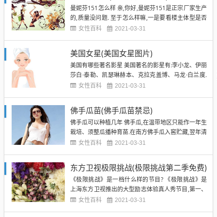
曼妮芬151怎么样 亲,你好,曼妮芬151是正宗厂家生产
生物...
的,质量没问题. 至于怎么样嘛,一是要看楼主体型是否
适合这款151 二是要看楼主是否喜欢这款151 希望回
女性百科
2021-03-31
答对你有帮助 曼妮芬文胸怎么样,有谁了解啊,介绍一
下啦 谢谢 不错呀,我去年夏天在"热妒"做活动时买的,
美国女星(美国女星图片)
买的70B的刚好合适,曼妮芬文胸的...
美国有哪些著名影星 美国著名的影星有:李小龙、伊丽
莎白·泰勒、凯瑟琳赫本、克拉克盖博、马龙·白兰度.
李小龙,原名李振藩,1940年出生于美国加州旧金山,祖
女性百科
2021-03-31
籍中国广东顺德均安镇.他是世界武道变革先驱者、武
术技击家、武术哲学家、UFC开创者、MMA之父、武
佛手瓜苗(佛手瓜苗禁忌)
术宗师、功夫电影的开创者和截拳道创始人、华人
佛手瓜可以种植几年 佛手瓜,在温带地区只能作一年生
武...
栽培、须整瓜播种育苗.在南方佛手瓜入窖贮藏,翌年清
明前后自然出苗,而后选择苗好的种瓜直接播种.北方为
女性百科
2021-03-31
培育大壮苗,提高幼苗的?抗爱,需及早适时进行室内催
芽.催芽时间于翌年1月下旬?将种瓜取出,用塑料袋逐个
东方卫视极限挑战(极限挑战第二季免费)
包好,移到暖室或热炕上催芽,?温度15～20℃....
《极限挑战》是一档什么样的节目? 《极限挑战》是
上海东方卫视推出的大型励志体验真人秀节目,第一、
二季节目六位固定成员是白渤、孙红雷、白磊、罗志
女性百科
2021-03-31
祥、王迅、张艺兴.?节目创意源自于东方卫视一次研