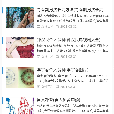
身艺坛,先拜评书前辈高庆海学习评书,后跟随相声名家
常宝丰学相声,又师从相声大师侯耀文.其间又学习了京
青春期男孩长高方法(青春期男孩长高突增期)
剧、评剧、河北梆子等剧种,辗转梨园多年...
刚进入青春期的男孩怎么快速长高 刚进入青春期,心理
可能会很复杂,独立意识萌芽,身体迅速增长,这些都是
前话.想要快速长高,最重要的一点就是合理膳食,多多
女性百科
2021-03-31
运动.可以每天坚持喝杯牛奶,晚上回家吃完饭后和朋友
出去玩玩,打打篮球什么的,我2年长了15厘米 男生发育
钟汉良个人资料(钟汉良电视剧大全)
期长高方法;大家用什么 ~~运动也是关键.有利...
钟汉良的详细资料? 钟汉良,（小哇）香港影视歌舞四
栖明星.毕业于香港无线电视台舞蹈训练班,1995年以
一首《OREA》在台湾乐坛一炮而红,有歌坛"小太
女性百科
2021-03-31
阳"之称.先后出过《在你身边》等十余张专辑,连续两
届被评为台湾十大最受欢迎偶像之一.1999年开始将
李宇春个人资料(李宇春图片)
工作重心转向内地,以影视剧表演为主,出演过《四大
李宇春的资料 李宇春（Chris Lee,1984年3月10日
名...
－）,中国大陆女歌手、词曲创作人、电影演员,华语乐
坛天后级人物,素有"舞台皇后"美誉,被美国《时代周
女性百科
2021-03-31
刊》评为"亚洲英雄".2005年参加《超级女声》音乐比
赛以3,528,308票获得年度总冠军,正式步入歌坛,被公
男人补肾(男人补肾中药)
认为2005年后华语乐坛最...
男人吃什么补肾效果最好 方法/步骤 ˃01 认识肾亏:肾
不好,会导致男爱的腰膝酸软、SEX不理想,排尿异常等