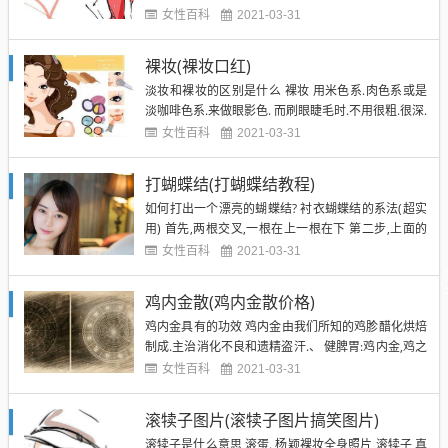
但是身体并为完全长成熟.因此第一次发情的狗狗并不
女性百科
2021-03-31
适合11繁殖.正常情况下,狗狗最早的一次11应该是在
第二次正常发情的时候.此时宠物狗的年纪在1月2个月
裸妆(裸妆口红)
左右,此时代表着狗狗身体和爱都已经成熟,所以可以...
淡妆和裸妆的区别是什么 裸妆 用米色系.肉色系或是
淡咖啡色系.来做眼影色. 而刷眼睫毛时.不用很粗.很深.
淡淡一两层即可. (说到这里你不要以为是淡妆.淡妆的
女性百科
2021-03-31
眼影概念是粉色系.白色系.绿色系等.) 裸妆最后给人的
效果是:好像没有化妆.但给人一种不化妆时的好状态.
打蝴蝶结(打蝴蝶结教程)
裸妆在精神面貌上会让人觉得很舒服.是别...
如何打出一个漂亮的蝴蝶结? 衬衣蝴蝶结的系法(超实
用) 首先,两根交叉,一根在上一根在下 第二步,上面的
带从下面底部绕过,下面的带不要动哦,注意上下的关
女性百科
2021-03-31
系. 第三步,将下面的带子摆成S型. 第四步,将上面的带
子折叠成蝴蝶结形状后从两条带子中间穿过,形成蝴蝶
鸡内金散(鸡内金散价格)
结的左边. 第五步,同样的将下面的带子折叠成...
鸡内金具有的功效 鸡内金由我们所知的鸡胗醋化烘焙
制成.主治消化不良和遗精盗汗.、 健脾胃:鸡内金,鸡之
脾胃也.中有瓷石、铜、铁皆能消化,其善化瘀积可知.
女性百科
2021-03-31
排胆结石:鸡内金配伍金钱草:鸡内金化坚消食而运脾;
金钱草利水通淋而排石．二者伍用 有消石排石、运脾
滚犊子图片(滚犊子图片搞笑图片)
利水之功效 用于治疗湿热内蕴之结石. 小儿有积食...
滚犊子是什么意思 滚蛋. 杨颖裸妆全身照片 滚犊子,真