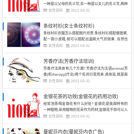
一种是以父母的名义写,另一种是以女儿的名义写,两种
不同的名义在写法上主要是称谓不同. 通常情况下请自
女性百科
2021-03-31
己长辈或同辈参加女儿婚礼的都以父母的名义写,而邀
请与自己女儿同辈的则以女儿名义写,具体的内容方面
条纹衬衫(女士条纹衬衫)
请帖都有固定格式（如:某年某月某时 我女 某某 和小
条纹衬衫衣服怎么搭配图片欣赏 条纹衬衫搭配烟管裤,
婿...
配一款小皮鞋,就可以搭配出温婉大气的效果. 当然也
可以搭配修身的裤子,都有不同的状态. 女生宽松条纹
女性百科
2021-03-31
衬衫怎么搭配? 亲~衬衣比较宽松的情况下,做薄外套装
饰搭配!里面穿被色工字背,下面穿修身的黑裤子,然后
芳香疗法(芳香疗法培训)
搭配boots!休闲但很有韩范~ 妖精穿的鞋子 ...
芳香疗法具体有几个方面? 芳香疗法为法语aroma(芳
香)和therapy(疗法)两个名词衍变而来.具体说,既是高
香度的植物花瓣、枝叶经常过提炼,透过人体的毛孔吸
女性百科
2021-03-31
收,渗透至内皮深层组织及脂肪部分,甚至通过血液输送
到人体各器官,维持和增强人体的抵抗力. 芳香疗法甚
金银花茶的功效(金银花的药用功效)
至可以透过人体的视觉、触觉和嗅觉来刺激...
经常泡茶喝金银花有什么好处? 金银花是我国特有的
一种植物,采用植物的花朵作为药材,金银花不但可以入
药,也可以制作成茶叶或者是制作一些美食加入金银花,
女性百科
2021-03-31
具有很高的食疗价值,新鲜的金银花或者是风干后的,都
具有相同的功效,尤其是金银花经常泡茶,对身体中存在
曼妮芬内衣(曼妮芬内衣广告)
的一些细菌病毒具有杀灭和清除的作用.1．抗病原微