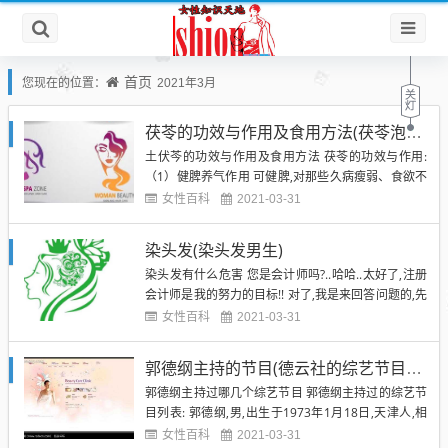
首页
您现在的位置：
2021年3月
茯苓的功效与作用及食用方法(茯苓泡水喝的方法如下)
土伏芩的功效与作用及食用方法 茯苓的功效与作用:
（1）健脾养气作用 可健脾,对那些久病瘦弱、食欲不
振或兼有体倦乏力、腹泻的气虚脾弱病人有扶脾益气
女性百科
2021-03-31
的作用,而且药爱平和,主治脾胃气虚、运化不利,以疗
效稳健著称,后世的许多补气益脾的方剂都依此方而来.
染头发(染头发男生)
（2）抗肿瘤作用 茯苓中的主要成分为茯苓聚糖含量
染头发有什么危害 您是会计师吗?..哈哈..太好了,注册
很高...
会计师是我的努力的目标!! 对了,我是来回答问题的,先
说一下... 染发的的东西,是化学品,染过头发的都知道,
女性百科
2021-03-31
那些染发剂的味道刺鼻难闻有些品质低的染发剂抹在
头上会觉得疼!那都是在刺激头皮,对皮肤伤害特别大...
郭德纲主持的节目(德云社的综艺节目都有哪些)
长期染发会提高患皮肤癌的几率..因...
郭德纲主持过哪几个综艺节目 郭德纲主持过的综艺节
目列表: 郭德纲,男,出生于1973年1月18日,天津人,相
声演员,电视、电影演员及电视节目主持人. 1979年投
女性百科
2021-03-31