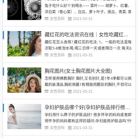
心,很满意,价钱也不贵,办卡还有优惠～～～ 爱宠每天
兔子吃什么好?? 别喝水~~~ 菜叶~~~ 胡萝卜、红薯、
的...
洋白菜（卷心菜）、白瓜、萝卜叶子、南瓜、青菜. 青
草:荠菜、车前草 都很好~~~ 宠物兔吃什么 兔兔的食
女性百科
2021-03-31
物很多:蔬菜（大白菜、西红柿少喂）、水果、干草
（增加粗纤维,有利减少毛球的产生）、米、饭等等.青
藏红花的吃法资讯在线｜女性吃藏红花的吃法
草建议不要喂,除非你会鉴别毒草; 小兔最喜...
藏红花怎么食用? 藏红花的吃法: 1、一般的吃法是每
次取5-8根泡水喝,喝三日停一天或者隔日一次.每天6
至8根花丝,泡水喝3、4杯水,坚持使用,用于预防和保
女性百科
2021-03-31
健,能起到很好的美容保健作用,如此小量长期使用,其
药性温和,效果很不错,但贵在坚持. 2、单独使用:可以
胸花图片(女士胸花图片大全图)
采用直接煎煮的方法取汁服用,也可用沸水冲...
怎样使用佛教胸针 胸针,又名别针,是1年4季都可以佩
戴的装潢品.胸前佩戴1枚精致而醒目的胸针,不但可以
引入注视,给人以美感,而且具有加强或减弱外观某1部
女性百科
2021-03-31
位的注意力,到达衣服和首饰相得益彰的审美效果.胸针
的质地、色彩、佩戴的位置需要斟酌服装的配套与和
孕妇护肤品哪个好(孕妇护肤品排行榜10强)
谐.1般说来,穿西装时．可以选择大—些的胸针,材料
孕妇用什么牌子的护肤品好? 很多怀孕的妈妈或者即
也...
将怀孕的妈妈都有这样的疑问:孕妇能用护肤品吗?什
么牌子的孕妇护肤品好用?甜心妈咪这个牌子口碑那么
女性百科
2021-03-31
好,是真的好用吗!孕妇如何保养皮肤?由于准妈妈们的